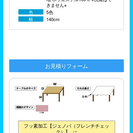
きません※
色
5色
幅
140cm
お見積りフォーム
フッ素加工【ジェノバ（フレンチチェッ
ク）】
は