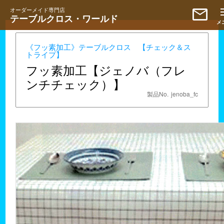
mail
オーダーメイド専門店
テーブルクロス・ワールド
《フッ素加工》テーブルクロス 【チェック＆ス
トライプ】
フッ素加工【ジェノバ（フレ
ンチチェック）】
製品No.
jenoba_fc