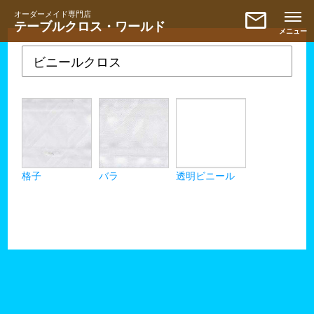
mail
オーダーメイド専門店
テーブルクロス・ワールド
ビニールクロス
格子
バラ
透明ビニール