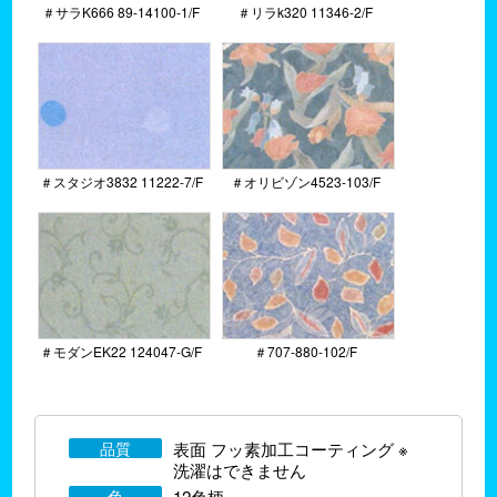
＃サラK666 89-14100-1/F
＃リラk320 11346-2/F
＃スタジオ3832 11222-7/F
＃オリビゾン4523-103/F
＃モダンEK22 124047-G/F
＃707-880-102/F
品質
表面 フッ素加工コーティング ※
洗濯はできません
色
12色柄