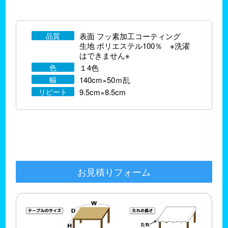
品質
表面 フッ素加工コーティング
生地 ポリエステル100％ ※洗濯
はできません※
色
１4色
幅
140cm×50ｍ乱
リピート
9.5cm×8.5cm
お見積りフォーム