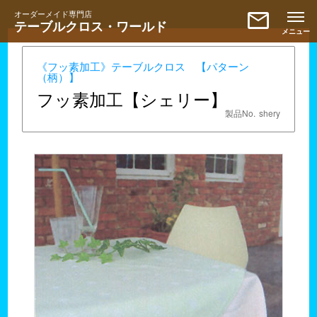
mail
オーダーメイド専門店
テーブルクロス・ワールド
《フッ素加工》テーブルクロス 【パターン
（柄）】
フッ素加工【シェリー】
製品No.
shery