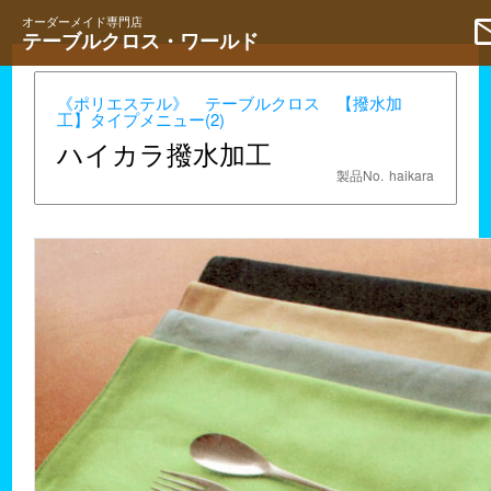
ma
オーダーメイド専門店
テーブルクロス・ワールド
《ポリエステル》 テーブルクロス 【撥水加
工】タイプメニュー(2)
ハイカラ撥水加工
製品No.
haikara