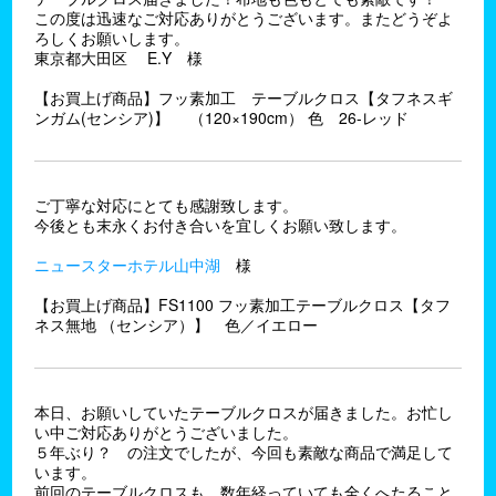
この度は迅速なご対応ありがとうございます。またどうぞよ
ろしくお願いします。
東京都大田区 E.Y 様
【お買上げ商品】フッ素加工 テーブルクロス【タフネスギ
ンガム(センシア)】 （120×190cm） 色 26-レッド
ご丁寧な対応にとても感謝致します。
今後とも末永くお付き合いを宜しくお願い致します。
ニュースターホテル山中湖
様
【お買上げ商品】FS1100 フッ素加工テーブルクロス【タフ
ネス無地 （センシア）】 色／イエロー
本日、お願いしていたテーブルクロスが届きました。お忙し
い中ご対応ありがとうございました。
５年ぶり？ の注文でしたが、今回も素敵な商品で満足して
います。
前回のテーブルクロスも、数年経っていても全くへたること