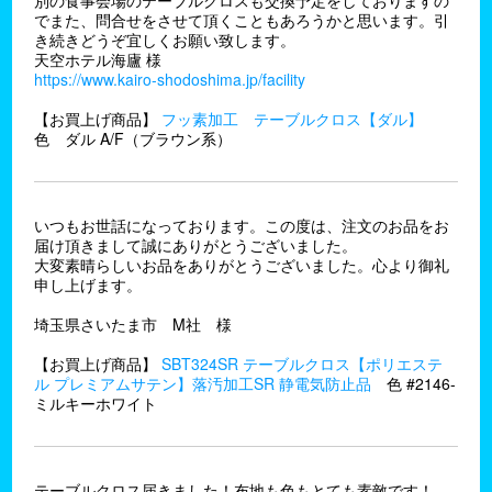
別の食事会場のテーブルクロスも交換予定をしておりますの
でまた、問合せをさせて頂くこともあろうかと思います。引
き続きどうぞ宜しくお願い致します。
天空ホテル海廬 様
https://www.kairo-shodoshima.jp/facility
【お買上げ商品】
フッ素加工 テーブルクロス【ダル】
色 ダル A/F（ブラウン系）
いつもお世話になっております。この度は、注文のお品をお
届け頂きまして誠にありがとうございました。
大変素晴らしいお品をありがとうございました。心より御礼
申し上げます。
埼玉県さいたま市 M社 様
【お買上げ商品】
SBT324SR テーブルクロス【ポリエステ
ル プレミアムサテン】落汚加工SR 静電気防止品
色 #2146-
ミルキーホワイト
テーブルクロス届きました！布地も色もとても素敵です！