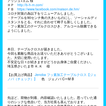
アッシュ×エム 様
ＨＰ
http://b-h-m.com/
ＦＢ
https://www.facebook.com/maison.de.hm/
コロナ対策の為以下をリニューアルしました。
・テーブルを90センチ角の大きいものにし、ソーシャルディ
スタンスをとる。それに合わせて椅子も新しくしました。
・フッ素加工のテーブルクロスひき、アルコール除菌できる
ようにしました。
本日、テーブルクロスが届きました。
今回も素敵な商品をお送りいただきありがとうございまし
た。大切に使用いたします。
不安定な日々が続きますがどうかお身体ご自愛ください。
埼玉県さいたま市 Ｋ.Ｋ 様
【お買上げ商品】
Jenoba フッ素加工テーブルクロス【ジェ
ノバ（チェック）】
色 ジェノバ CーM B
先ほど、荷物が到着、内容確認いたしました。思っていた通
りのシックな色合いで、当方社長も喜んでおります。