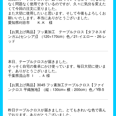
なく問題なく使用できているのですが、久々に気分を変えた
くて今回の注文に至りました。
また大切に使用したいと思います。そして今後もよろしくお
願いいたします。本当にありがとうございました。
愛知県刈谷市 Ｋ.Ｋ 様
【お買上げ商品】フッ素加工 テーブルクロス【タフネスギ
ンガム(センシア)】（120×170cm）色／21-イエロー・26-レ
ッド
本日、テーブルクロスが届きました。
さっそく自宅の食卓にかけ使っています。毎日大切に使いま
す。ありがとうございました。
千葉県流山市 Ｉ ．Ａ 様
【お買上げ商品】3045 フッ素加工テーブルクロス【ファイ
ンクロス 平織無地】（縦：130cm× 横：200cm）色／YB-5
昨日テーブルクロスが届きました。とてもきれいな色で喜ん
でおります。ありがとうございました。