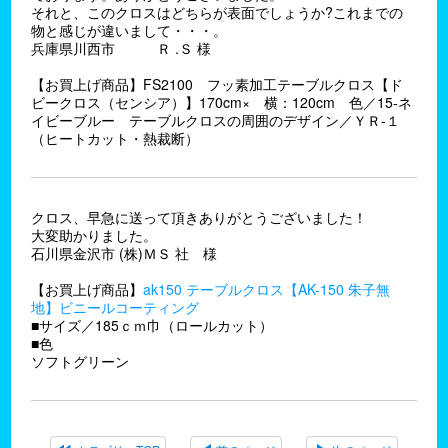
それと、このクロスはどちらが表面でしょうか?これまでの
物と感じが違いまして・・・。
兵庫県川西市 Ｒ .Ｓ 様
【お買上げ商品】FS2100 フッ素加工テーブルクロス【ド
ビークロス（センシア）】170cm× 横：120cm 色／15-ネ
イビーブルー テーブルクロスの周囲のデザイン／ＹＲ-１
（ヒートカット・熱裁断）
クロス、早急に送って頂きありがとうございました！
大変助かりました。
石川県金沢市 (株)ＭＳ 社 様
【お買上げ商品】
ak150 テーブルクロス【AK-150 朱子無
地】ビニールコーティング
■サイズ／185ｃｍ巾（ロールカット）
■色
ソフトグリーン