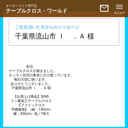
mail
オーダーメイド専門店
テーブルクロス・ワールド
ご注文頂いた方からのメッセージ
千葉県流山市 Ｉ ．Ａ 様
本日、
テーブルクロスが届きました。
さっそく自宅の食卓にかけ使っています。
毎日大切に使います。
ありがとうございました。
千葉県流山市 Ｉ ．Ａ 様
【お買上げ商品】3045
フッ素加工テーブルクロス
【ファインクロス
平織無地】（縦：130cm×
横：200cm）色／YB-5