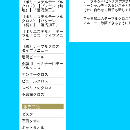
テーブルを90センチ角の大
《ポリエステルテーブル
ソーシャルディスタンスをと
クロス》【プレーン（無
地）】「落汚加工」
それに合わせて椅子も新しく
・
《ポリエステルテーブル
フッ素加工のテーブルクロス
クロス》【パターン
アルコール除菌できるように
（柄）】「落汚加工」
《ポリエステル》 テー
ブルクロス タイプメニ
ュー
《綿》テーブルクロス
タイプメニュー
透明ビニール
会議用・セミナー用テー
ブルクロス
アンダークロス
ビニールクロス
スベリ止めクロス
不織布クロス
販売商品
ダスター
石目タオル
ポットタオル