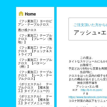
home
Home
《フッ素加工》ヨーロピ
アン・テーブルクロス
ご注文頂いた方から
透け感クロス
アッシュ×エ
《フッ素加工》テーブル
クロス 【プレーン（無
地）】
《フッ素加工》テーブル
クロス 【チェック＆ス
トライプ】
この度は、
《フッ素加工》テーブル
タイトなスケジュールにもか
クロス 【パターン
お陰様で、
（柄）】
予定どおり6/6から営業を再
《フッ素加工》テーブル
当店FBに、
クロス 【レース・テー
クロスをはった店内の様子を
ブルクロス】
またの機会がありましたら宜
神奈川県平塚市
《ポリエステル》 テー
アッシュ×エム 様
ブルクロス 【撥水加
ＨＰ
http://b-h-m.com/
工】タイプメニュー(1)
ＦＢ
《ポリエステル》 テー
https://www.facebook.com/ma
ブルクロス 【撥水加
コロナ対策の為以下をリニュ
工】タイプメニュー(2)
・