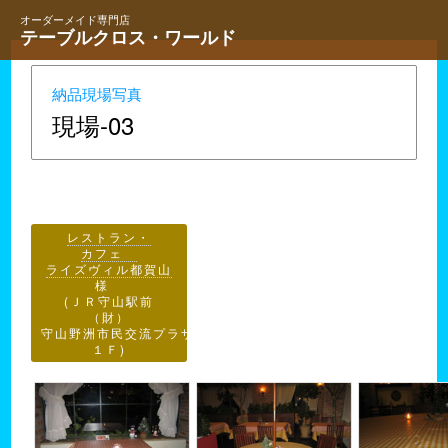
オーダーメイド専門店
テーブルクロス・ワールド
納品現場写真
現場-03
レストラン・
カフェ
ライズヴィル都賀山
様
(ＪＲ守山駅前
（財）
守山野洲市民交流プラザ
１Ｆ)