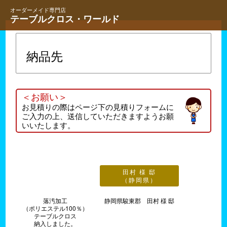
オーダーメイド専門店
テーブルクロス・ワールド
納品先
＜お願い＞
お見積りの際はページ下の見積りフォームに
ご入力の上、送信していただきますようお願
いいたします。
田村 様 邸
（静岡県）
落汚加工
静岡県駿東郡 田村 様 邸
（ポリエステル100％）
テーブルクロス
納入しました。