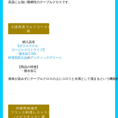
高温にも強い難燃性のテーブルクロスです。
小諸高原ゴルフコースレストラン
様
納入品名
【ポリエステル
ゴージャスストライプ】
撥水加工SG・
静電気防止品
の
アンティックグリーン
【商品の特徴】
・撥水加工
・
液体が染みずにテーブルクロスの上にコロリと水滴として溜まるという機能
沖縄県南城市
フランス料理レストランＨＩＢＩＳＣＵＳ
（イビスキュス）様