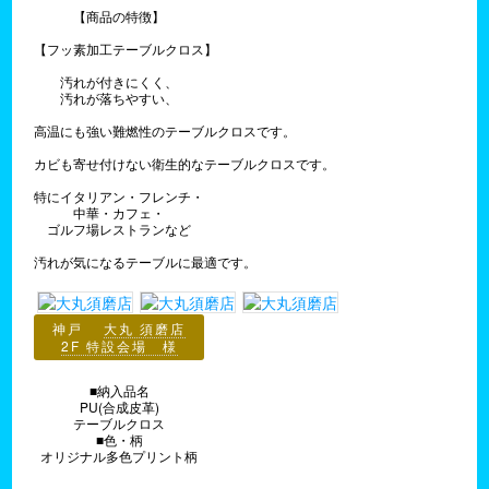
【商品の特徴】
【フッ素加工テーブルクロス】
汚れが付きにくく、
汚れが落ちやすい、
高温にも強い難燃性のテーブルクロスです。
カビも寄せ付けない衛生的なテーブルクロスです。
特にイタリアン・フレンチ・
中華・カフェ・
ゴルフ場レストランなど
汚れが気になるテーブルに最適です。
神戸
大丸 須磨店
2F 特設会場 様
■納入品名
PU(合成皮革)
テーブルクロス
■色・柄
オリジナル多色プリント柄