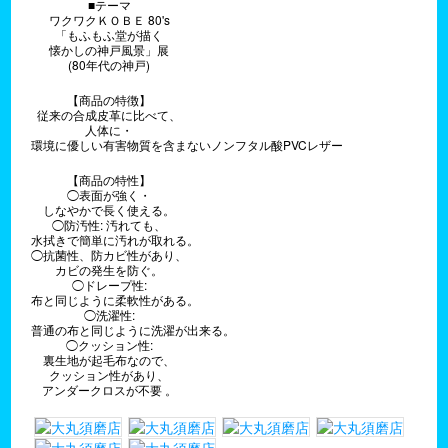
■テーマ
ワクワクＫＯＢＥ 80's
「もふもふ堂が描く
懐かしの神戸風景」展
(80年代の神戸)
【商品の特徴】
従来の合成皮革に比べて、
人体に・
環境に優しい有害物質を含まないノンフタル酸PVCレザー
【商品の特性】
◯表面が強く・
しなやかで長く使える。
◯防汚性: 汚れても、
水拭きで簡単に汚れが取れる。
◯抗菌性、防カビ性があり、
カビの発生を防ぐ。
◯ドレープ性:
布と同じように柔軟性がある。
◯洗濯性:
普通の布と同じように洗濯が出来る。
◯クッション性:
裏生地が起毛布なので、
クッション性があり、
アンダークロスが不要 。