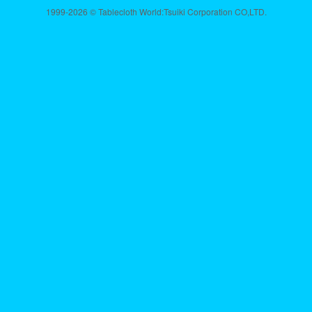
1999-2026 © Tablecloth World:Tsuiki Corporation CO,LTD.