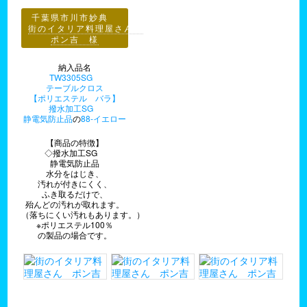
千葉県市川市妙典
街のイタリア料理屋さん
ポン吉 様
納入品名
TW3305SG
テーブルクロス
【ポリエステル バラ】
撥水加工SG
静電気防止品
の
88-イエロー
【商品の特徴】
◇撥水加工SG
静電気防止品
水分をはじき、
汚れが付きにくく、
ふき取るだけで、
殆んどの汚れが取れます。
（落ちにくい汚れもあります。）
※ポリエステル100％
の製品の場合です。