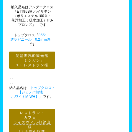
納入品名はアンダークロス
「ET195SR ハイサテン
（ポリエステル100％・
落汚加工：吸水加工）HS-
ブロンズ」 です
トップクロス「
3551
透明ビニール 0.2ｍｍ厚
」
です
琵琶湖汽船観光船
「ミシガン」
１Ｆレストラン様
納入品名は「
トップクロス・
【ジェノバ無地
ホワイトM-WH】
」です。
レストラン・
カフェ
ライズヴィル都賀山
様
(ＪＲ守山駅前