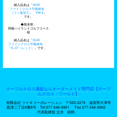
納入品名は「
3045
ファインクロス平織無地
（フッ素加工） YW-4
」
です。
◆熊本県：
阿蘇ハイランドゴルフコース
様
納入品名は「
3045
ファインクロス平織無地
YL-37（レッド）
」です。
テーブルクロス通販ならオーダーメイド専門店【テーブ
ルクロス・ワールド】
有限会社 ツイキコーポレーション 〒520-2279 滋賀県大津市
黒津二丁目9番8号
Tel.077-546-8901
Fax.077-546-8902
代表取締役 立木 睦郎