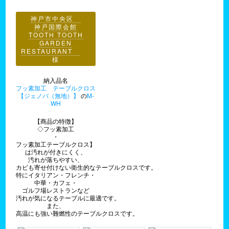
神戸市中央区
神戸国際会館
TOOTH TOOTH
GARDEN
RESTAURANT
様
納入品名
フッ素加工 テーブルクロス
【ジェノバ（無地）】
の
M-
WH
【商品の特徴】
◇フッ素加工
・
フッ素加工テーブルクロス】
は汚れが付きにくく、
汚れが落ちやすい、
カビも寄せ付けない衛生的なテーブルクロスです。
特にイタリアン・フレンチ・
中華・カフェ・
ゴルフ場レストランなど
汚れが気になるテーブルに最適です。
また、
高温にも強い難燃性のテーブルクロスです。