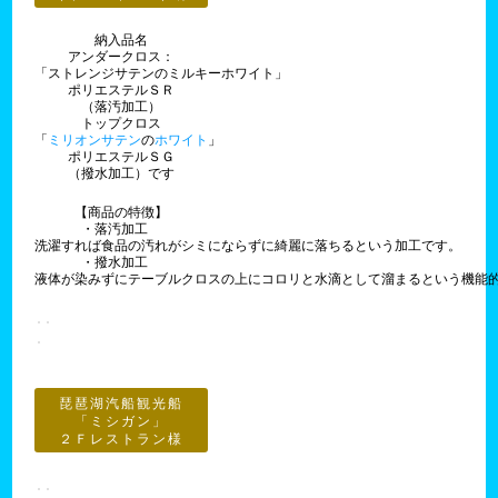
納入品名
アンダークロス：
「ストレンジサテンのミルキーホワイト」
ポリエステルＳＲ
（落汚加工）
トップクロス
「
ミリオンサテン
の
ホワイト
」
ポリエステルＳＧ
（撥水加工）です
【商品の特徴】
・落汚加工
洗濯すれば食品の汚れがシミにならずに綺麗に落ちるという加工です。
・撥水加工
液体が染みずにテーブルクロスの上にコロリと水滴として溜まるという機能
琵琶湖汽船観光船
「ミシガン」
２Ｆレストラン様