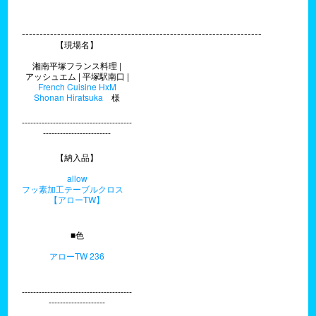
--------------------------------------------------------------------
【現場名】
湘南平塚フランス料理 |
アッシュエム | 平塚駅南口 |
French Cuisine HxM
Shonan Hiratsuka
様
---------------------------------------
------------------------
【納入品】
allow
フッ素加工テーブルクロス
【アローTW】
■色
アローTW 236
---------------------------------------
--------------------