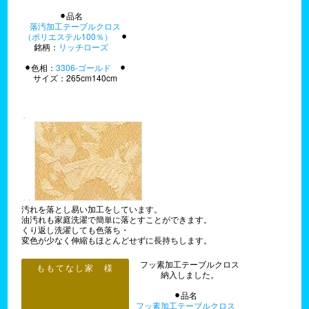
⚫︎品名
落汚加工テーブルクロス
（ポリエステル100％）
⚫︎
銘柄：
リッチローズ
⚫︎色相：
3306-ゴールド
⚫︎
サイズ：265cm140cm
汚れを落とし易い加工をしています。
油汚れも家庭洗濯で簡単に落とすことができます。
くり返し洗濯しても色落ち・
変色が少なく伸縮もほとんどせずに長持ちします。
フッ素加工テーブルクロス
ももてなし家 様
納入しました。
⚫︎品名
フッ素加工テーブルクロス