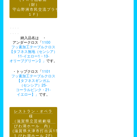
（財）
守山野洲市民交流プラザ
１Ｆ)
納入品名は ・
アンダークロス「
1100
フッ素加工テーブルクロス
【タフネス無地（センシア）
11-イエロー1・13-
オリーブグリーン】」
です。
・トップクロス「
1101
フッ素加工テーブルクロス
【タフネスギンガム
（センシア）25-
コーラルピンク・21-
イエロー】」
です。
レストラン・オペラ
様
（滋賀県立芸術劇場
びわ湖ホール 内）
(滋賀県大津市打出浜15-
1 びわ湖ホール 2F)