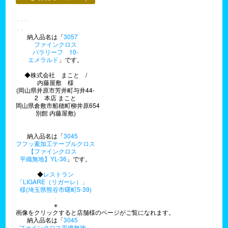
納入品名は「
3057
ファインクロス
バラリーフ 10-
エメラルド
」です。
◆株式会社 まこと /
内藤屋敷 様
(岡山県井原市芳井町与井44-
2 本店 まこと
岡山県倉敷市船穂町柳井原654
別館 内藤屋敷)
納入品名は「
3045
フフッ素加工テーブルクロス
【ファインクロス
平織無地】YL-36
」です。
◆
レストラン
「LIGARE（リガーレ）」
様(埼玉県熊谷市曙町5-39)
※
画像をクリックすると店舗様のページがご覧になれます。
納入品名は「
3045
ファインクロス平織無地