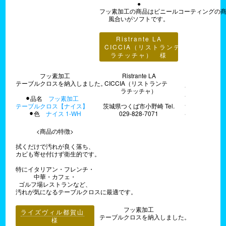
●
フッ素加工の商品はビニールコーティングの
風合いがソフトです。
Ristrante LA
CICCIA（リストランテ
ラチッチャ） 様
フッ素加工
Ristrante LA
テーブルクロスを納入しました。
CICCIA（リストランテ
ラチッチャ）
⚫︎品名
フッ素加工
テーブルクロス【ナイス】
茨城県つくば市小野崎 Tel.
⚫︎色
ナイス 1-WH
029-828-7071
<商品の特徴>
拭くだけで汚れが良く落ち、
カビも寄せ付けず衛生的です。
特にイタリアン・フレンチ・
中華・カフェ・
ゴルフ場レストランなど、
汚れが気になるテーブルクロスに最適です。
フッ素加工
ライズヴィル都賀山
テーブルクロスを納入しました。
様