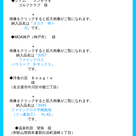
◆グアム マンギラオ
ゴルフクラブ 様
※
画像をクリックすると拡大画像がご覧になれます。
納入品名は「
ダスク M-1-
G
」です。
◆MOA神戸（神戸市） 様
※
画像をクリックすると拡大画像がご覧になれます。
納入品名は「
3057
ファインクロス
バラリーフ 8-サックス
」
です。
◆洋食の店 Ｂｅａｇｌｅ
様
（名古屋市中川区中郷三丁目）
※
画像をクリックすると拡大画像がご覧になれます。
納入品名は「
3045
ファインクロス平織無地
（フッ素加工） YL-42
」
です。
◆温泉民宿 望海 様
（和歌山県西牟婁郡白浜町湯崎１丁目）