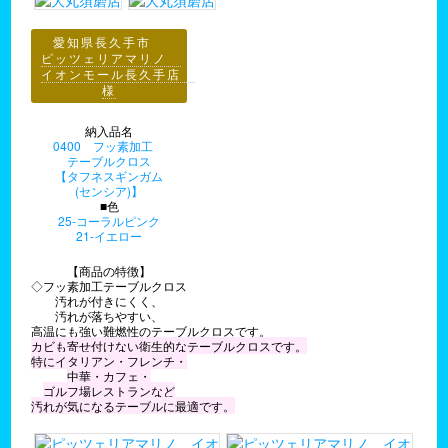
愛知県長久手市
ピッツェリアマリノ
イオンモール長久手店
様
納入品名
0400 フッ素加工
テーブルクロス
【タフネスギンガム
(センシア)】
■色
25-コーラルピンク
21-イエロー
【商品の特徴】
◇フッ素加工テーブルクロス
汚れが付きにくく、
汚れが落ちやすい、
高温にも強い難燃性のテーブルクロスです。
カビも寄せ付けない衛生的なテーブルクロスです。
特にイタリアン・フレンチ・
中華・カフェ・
ゴルフ場レストランなど
汚れが気になるテーブルに最適です。