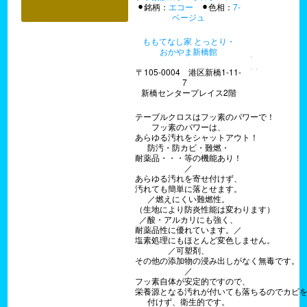
⚫︎銘柄：
エコー
⚫︎色相：
7-
ベージュ
ももてなし家 とっとり・
おかやま新橋館
〒105-0004 港区新橋1-11-
7
新橋センタープレイス2階
テーブルクロスはフッ素のパワーで！
フッ素のパワーは、
あらゆる汚れをシャットアウト！
防汚・防カビ・難燃・
耐薬品・・・等の機能あり！
／
あらゆる汚れを寄せ付けず、
汚れても簡単に落とせます。
／燃えにくい難燃性。
（生地により防炎性能は変わります）
／酸・アルカリにも強く、
耐薬品性に優れています。／
塩素処理にもほとんど変色しません。
／可塑剤、
その他の添加物の浸み出しがなく無毒です。
／
フッ素自体が安定的ですので、
栄養源となる汚れが付いても落ちるのでカビ
付けず、衛生的です。