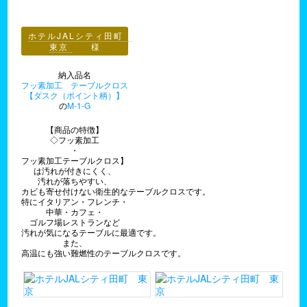
ホテルJALシティ田町
東京
様
納入品名
フッ素加工 テーブルクロス
【ダスク（ポイント柄）】
の
M-1-G
【商品の特徴】
◇フッ素加工
・
フッ素加工テーブルクロス】
は汚れが付きにくく、
汚れが落ちやすい、
カビも寄せ付けない衛生的なテーブルクロスです。
特にイタリアン・フレンチ・
中華・カフェ・
ゴルフ場レストランなど
汚れが気になるテーブルに最適です。
また、
高温にも強い難燃性のテーブルクロスです。