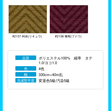
#2137-利休(リキュウ)
#2138-葡萄(ブドウ)
品質
ポリエステル100% 縮率 タテ
1.0/ヨコ1.0
色
4色
幅
330cm×40m乱
洗濯堅牢度
変退色5級/汚染5級