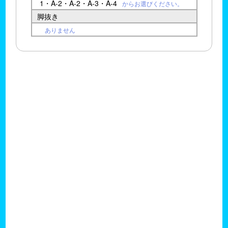
1・A-2・A-2・A-3・A-4
からお選びください。
脚抜き
ありません