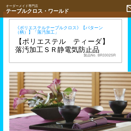
ma
オーダーメイド専門店
テーブルクロス・ワールド
《ポリエステルテーブルクロス》【パターン
（柄）】「落汚加工」
【ポリエステル ティーダ】
落汚加工ＳＲ静電気防止品
製品No.
BR3302SR