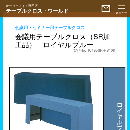
mail
オーダーメイド専門店
テーブルクロス・ワールド
会議用・セミナー用テーブルクロス
会議用テーブルクロス（SR加
工品） ロイヤルブルー
製品No.
TC195SR-HS108